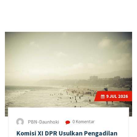
9
JUL 2026
PBN-Daunhoki
0 Komentar
Komisi XI DPR Usulkan Pengadilan