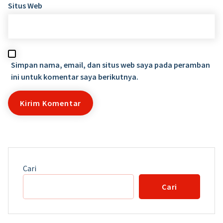
Situs Web
Simpan nama, email, dan situs web saya pada peramban
ini untuk komentar saya berikutnya.
Cari
Cari