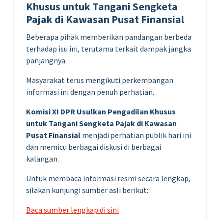
Khusus untuk Tangani Sengketa
Pajak di Kawasan Pusat Finansial
Beberapa pihak memberikan pandangan berbeda
terhadap isu ini, terutama terkait dampak jangka
panjangnya.
Masyarakat terus mengikuti perkembangan
informasi ini dengan penuh perhatian.
Komisi XI DPR Usulkan Pengadilan Khusus
untuk Tangani Sengketa Pajak di Kawasan
Pusat Finansial
menjadi perhatian publik hari ini
dan memicu berbagai diskusi di berbagai
kalangan.
Untuk membaca informasi resmi secara lengkap,
silakan kunjungi sumber asli berikut:
Baca sumber lengkap di sini