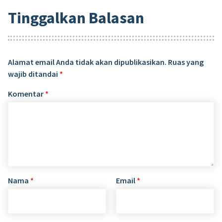
Tinggalkan Balasan
Alamat email Anda tidak akan dipublikasikan.
Ruas yang
wajib ditandai
*
Komentar
*
Nama
*
Email
*