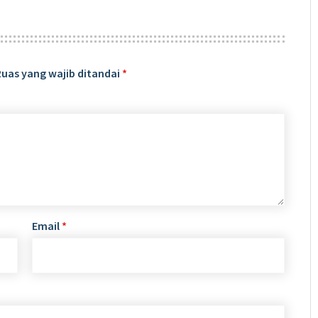
Ruas yang wajib ditandai
*
Email
*