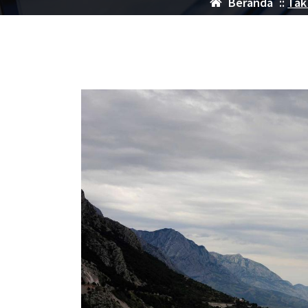
Beranda
::
Tak