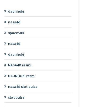
daunhoki
nasa4d
space588
nasa4d
daunhoki
NASA4D resmi
DAUNHOKI resmi
nasa4d slot pulsa
slot pulsa