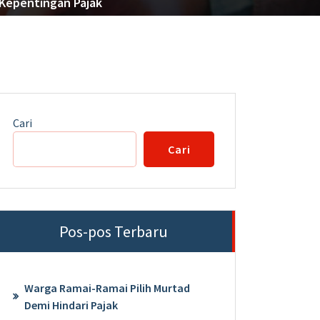
Kepentingan Pajak
Cari
Cari
Pos-pos Terbaru
Warga Ramai-Ramai Pilih Murtad
Demi Hindari Pajak