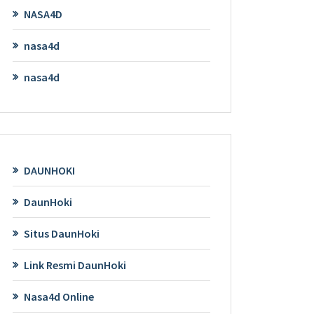
NASA4D
nasa4d
nasa4d
DAUNHOKI
DaunHoki
Situs DaunHoki
Link Resmi DaunHoki
Nasa4d Online