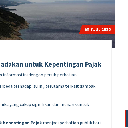
7
JUL 2026
iadakan untuk Kepentingan Pajak
informasi ini dengan penuh perhatian.
beda terhadap isu ini, terutama terkait dampak
ka yang cukup signifikan dan menarik untuk
k Kepentingan Pajak
menjadi perhatian publik hari