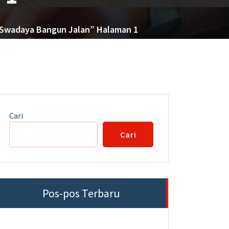
k Swadaya Bangun Jalan” Halaman 1
Cari
Cari
Pos-pos Terbaru