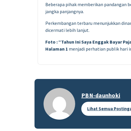
Beberapa pihak memberikan pandangan ber
jangka panjangnya.
Perkembangan terbaru menunjukkan dinami
dicermati lebih lanjut.
Foto : “Tahun Ini Saya Enggak Bayar P
Halaman 1
menjadi perhatian publik hari i
PBN-daunhoki
Lihat Semua Posting