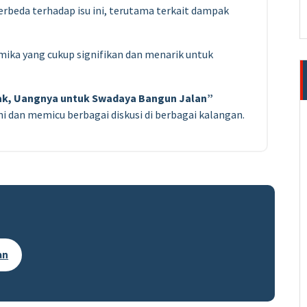
beda terhadap isu ini, terutama terkait dampak
ka yang cukup signifikan dan menarik untuk
ajak, Uangnya untuk Swadaya Bangun Jalan”
ni dan memicu berbagai diskusi di berbagai kalangan.
an