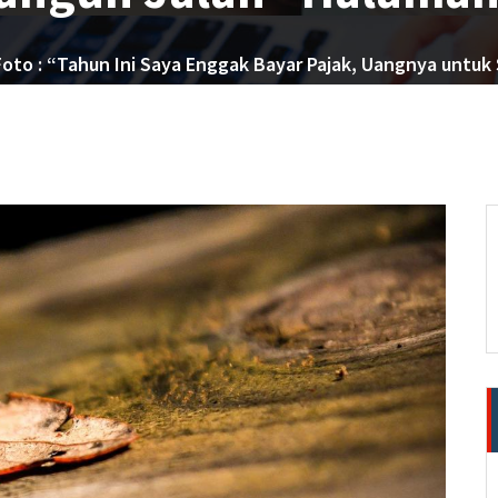
Foto : “Tahun Ini Saya Enggak Bayar Pajak, Uangnya untu