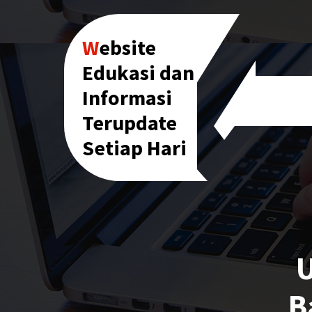
Lewati
ke
konten
Website
Edukasi dan
Informasi
Terupdate
Setiap Hari
B