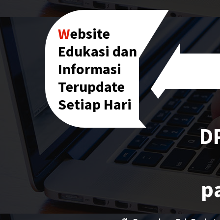
Lewati
ke
konten
Website
Edukasi dan
Informasi
Terupdate
Setiap Hari
DP
p