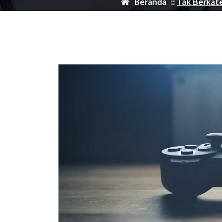
Beranda
::
Tak Berkat