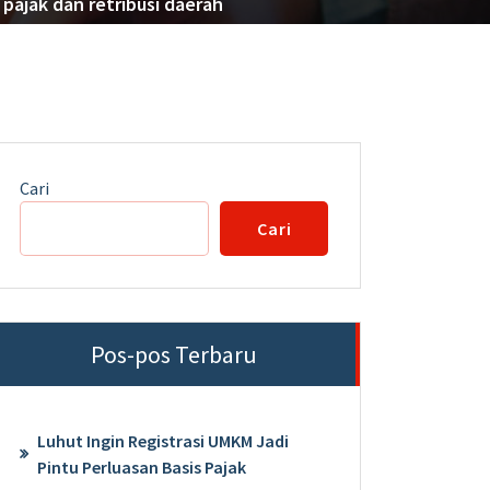
 pajak dan retribusi daerah
Cari
Cari
Pos-pos Terbaru
Luhut Ingin Registrasi UMKM Jadi
Pintu Perluasan Basis Pajak