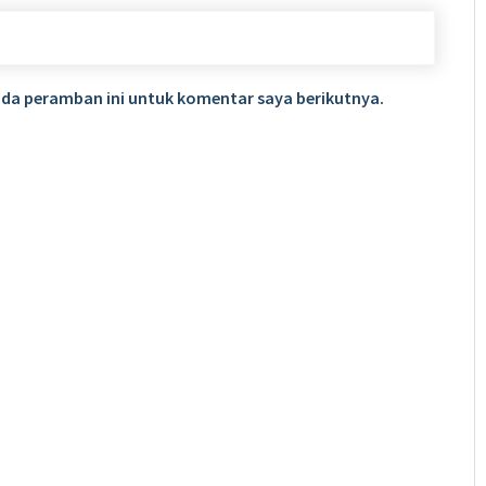
ada peramban ini untuk komentar saya berikutnya.