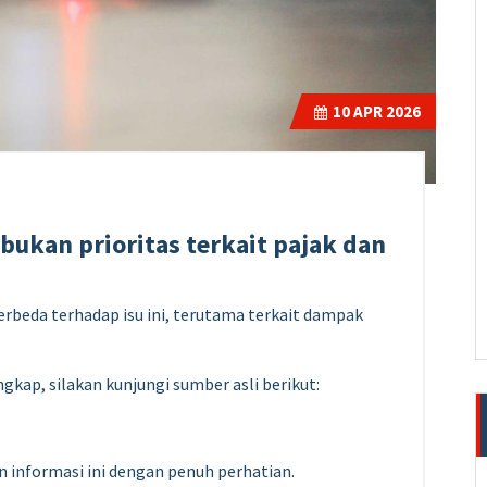
10
APR 2026
bukan prioritas terkait pajak dan
beda terhadap isu ini, terutama terkait dampak
kap, silakan kunjungi sumber asli berikut:
informasi ini dengan penuh perhatian.