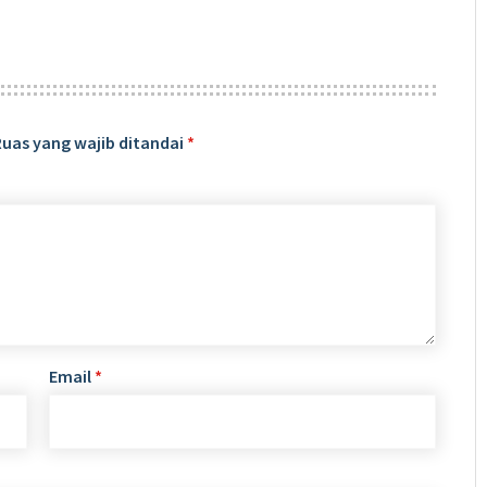
Ruas yang wajib ditandai
*
Email
*