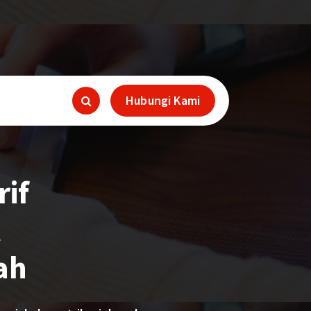
Hubungi Kami
rif
t
ah