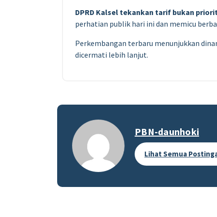
DPRD Kalsel tekankan tarif bukan priorit
perhatian publik hari ini dan memicu berba
Perkembangan terbaru menunjukkan dinami
dicermati lebih lanjut.
PBN-daunhoki
Lihat Semua Posting