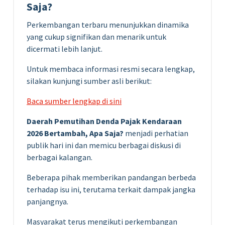
Saja?
Perkembangan terbaru menunjukkan dinamika
yang cukup signifikan dan menarik untuk
dicermati lebih lanjut.
Untuk membaca informasi resmi secara lengkap,
silakan kunjungi sumber asli berikut:
Baca sumber lengkap di sini
Daerah Pemutihan Denda Pajak Kendaraan
2026 Bertambah, Apa Saja?
menjadi perhatian
publik hari ini dan memicu berbagai diskusi di
berbagai kalangan.
Beberapa pihak memberikan pandangan berbeda
terhadap isu ini, terutama terkait dampak jangka
panjangnya.
Masyarakat terus mengikuti perkembangan