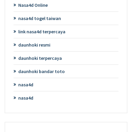
Nasa4d Online
nasa4d togel taiwan
link nasa4d terpercaya
daunhoki resmi
daunhoki terpercaya
daunhoki bandar toto
nasa4d
nasa4d