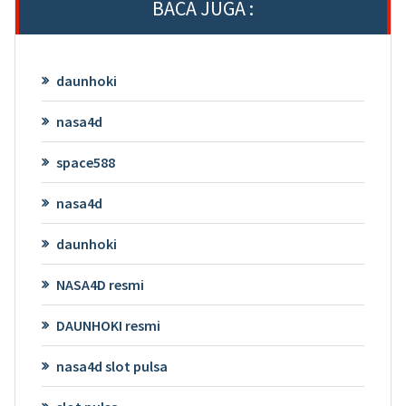
BACA JUGA :
daunhoki
nasa4d
space588
nasa4d
daunhoki
NASA4D resmi
DAUNHOKI resmi
nasa4d slot pulsa