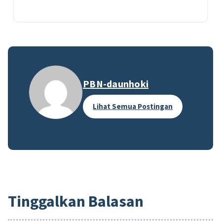
PBN-daunhoki
Lihat Semua Postingan
Tinggalkan Balasan