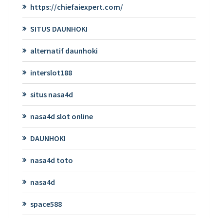
https://chiefaiexpert.com/
SITUS DAUNHOKI
alternatif daunhoki
interslot188
situs nasa4d
nasa4d slot online
DAUNHOKI
nasa4d toto
nasa4d
space588