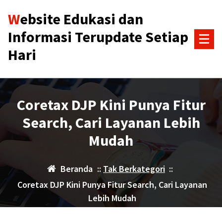
Lewati
Website Edukasi dan
ke
konten
Informasi Terupdate Setiap
Hari
Coretax DJP Kini Punya Fitur
Search, Cari Layanan Lebih
Mudah
Beranda
::
Tak Berkategori
::
Coretax DJP Kini Punya Fitur Search, Cari Layanan
Lebih Mudah