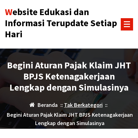
Lewati
Website Edukasi dan
ke
konten
Informasi Terupdate Setiap
Hari
Begini Aturan Pajak Klaim JHT
BPJS Ketenagakerjaan
Lengkap dengan Simulasinya
Beranda
::
Tak Berkategori
::
Begini Aturan Pajak Klaim JHT BPJS Ketenagakerjaan
Lengkap dengan Simulasinya