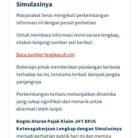
Simulasinya
Masyarakat terus mengikuti perkembangan
informasi ini dengan penuh perhatian.
Untuk membaca informasi resmi secara lengkap,
silakan kunjungi sumber asli berikut:
Baca sumber lengkap di sini
Beberapa pihak memberikan pandangan berbeda
terhadap isu ini, terutama terkait dampak jangka
panjangnya.
Perkembangan terbaru menunjukkan dinamika
yang cukup signifikan dan menarik untuk
dicermati lebih lanjut.
Begini Aturan Pajak Klaim JHT BPJS
Ketenagakerjaan Lengkap dengan Simulasinya
menjadi perhatian publik hari ini dan memicu