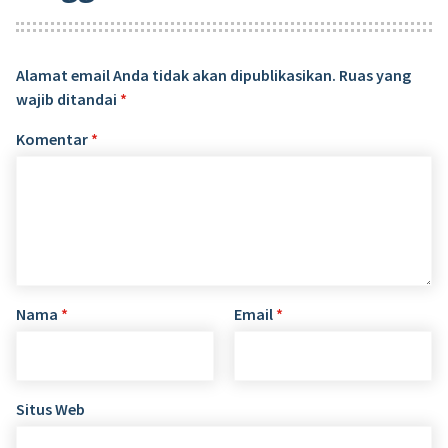
Alamat email Anda tidak akan dipublikasikan.
Ruas yang
wajib ditandai
*
Komentar
*
Nama
*
Email
*
Situs Web