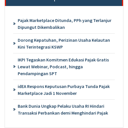
Pajak Marketplace Ditunda, PPh yang Terlanjur
Dipungut Dikembalikan
Dorong Kepatuhan, Perizinan Usaha Kelautan
Kini Terintegrasi KSWP
IKPI Tegaskan Komitmen Edukasi Pajak Gratis
Lewat Webinar, Podcast, hingga
Pendampingan SPT
idEA Respons Keputusan Purbaya Tunda Pajak
Marketplace Jadi 1 November
Bank Dunia Ungkap Pelaku Usaha RI Hindari
Transaksi Perbankan demi Menghindari Pajak