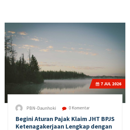
7
JUL 2026
PBN-Daunhoki
0 Komentar
Begini Aturan Pajak Klaim JHT BPJS
Ketenagakerjaan Lengkap dengan