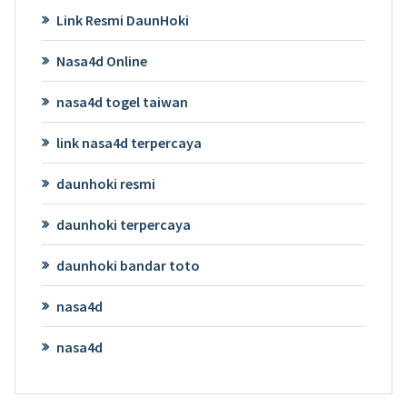
Link Resmi DaunHoki
Nasa4d Online
nasa4d togel taiwan
link nasa4d terpercaya
daunhoki resmi
daunhoki terpercaya
daunhoki bandar toto
nasa4d
nasa4d