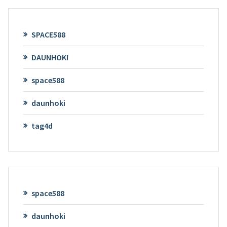
SPACE588
DAUNHOKI
space588
daunhoki
tag4d
space588
daunhoki