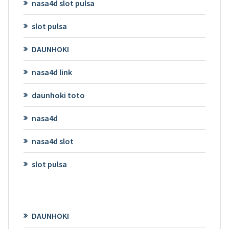
nasa4d slot pulsa
slot pulsa
DAUNHOKI
nasa4d link
daunhoki toto
nasa4d
nasa4d slot
slot pulsa
DAUNHOKI