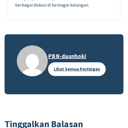
berbagai diskusi di berbagai kalangan.
PBN-daunhoki
Lihat Semua Postingan
Tinggalkan Balasan