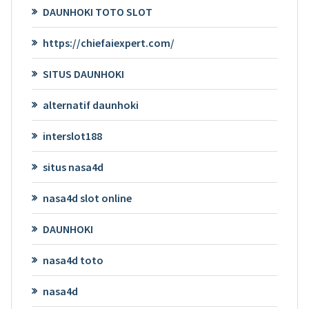
DAUNHOKI TOTO SLOT
https://chiefaiexpert.com/
SITUS DAUNHOKI
alternatif daunhoki
interslot188
situs nasa4d
nasa4d slot online
DAUNHOKI
nasa4d toto
nasa4d