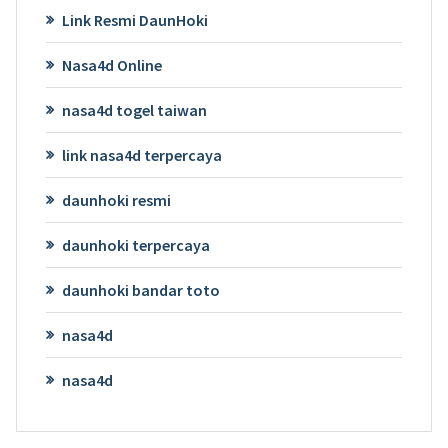
Link Resmi DaunHoki
Nasa4d Online
nasa4d togel taiwan
link nasa4d terpercaya
daunhoki resmi
daunhoki terpercaya
daunhoki bandar toto
nasa4d
nasa4d