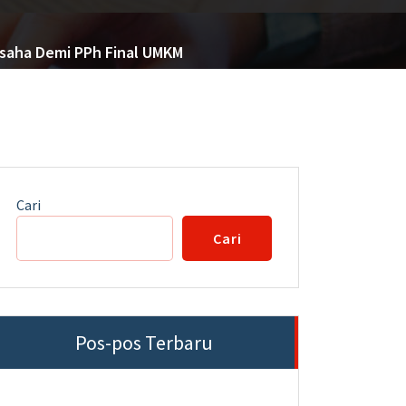
Usaha Demi PPh Final UMKM
Cari
Cari
Pos-pos Terbaru