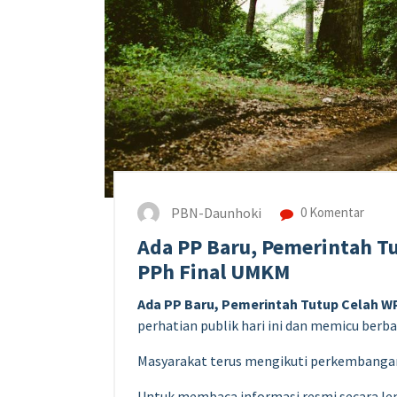
PBN-Daunhoki
0 Komentar
Ada PP Baru, Pemerintah T
PPh Final UMKM
Ada PP Baru, Pemerintah Tutup Celah W
perhatian publik hari ini dan memicu berba
Masyarakat terus mengikuti perkembangan 
Untuk membaca informasi resmi secara leng