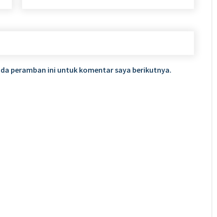
ada peramban ini untuk komentar saya berikutnya.