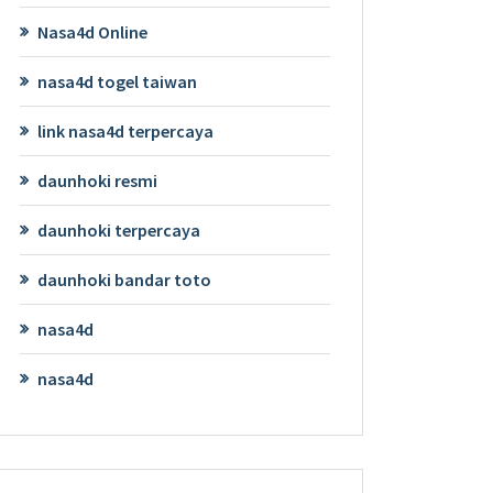
Nasa4d Online
nasa4d togel taiwan
link nasa4d terpercaya
daunhoki resmi
daunhoki terpercaya
daunhoki bandar toto
nasa4d
nasa4d