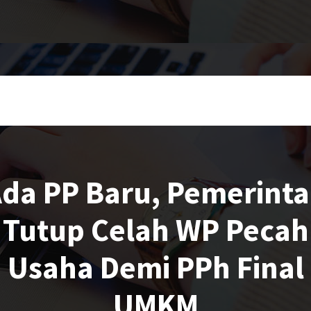
da PP Baru, Pemerint
Tutup Celah WP Pecah
Usaha Demi PPh Final
UMKM