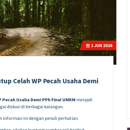
1
JUN 2026
utup Celah WP Pecah Usaha Demi
P Pecah Usaha Demi PPh Final UMKM
menjadi
gai diskusi di berbagai kalangan.
informasi ini dengan penuh perhatian.
kap, silakan kunjungi sumber asli berikut: