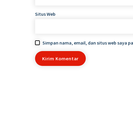
Situs Web
Simpan nama, email, dan situs web saya p