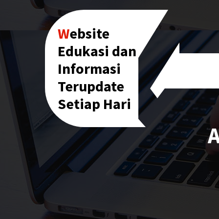
Lewati
ke
konten
Website
Edukasi dan
Informasi
Terupdate
Setiap Hari
A