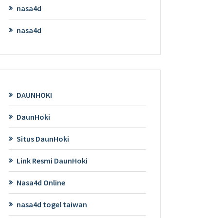
nasa4d
nasa4d
DAUNHOKI
DaunHoki
Situs DaunHoki
Link Resmi DaunHoki
Nasa4d Online
nasa4d togel taiwan