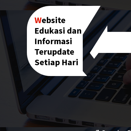
Lewati
ke
konten
Website
Edukasi dan
Informasi
Terupdate
Setiap Hari