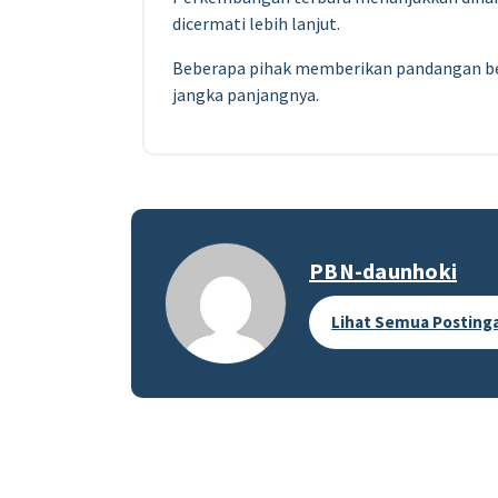
dicermati lebih lanjut.
Beberapa pihak memberikan pandangan ber
jangka panjangnya.
PBN-daunhoki
Lihat Semua Posting