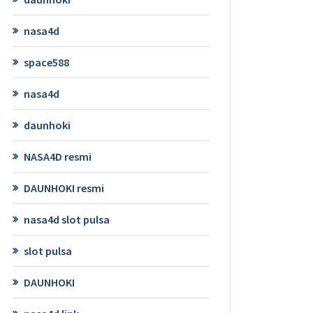
nasa4d
space588
nasa4d
daunhoki
NASA4D resmi
DAUNHOKI resmi
nasa4d slot pulsa
slot pulsa
DAUNHOKI