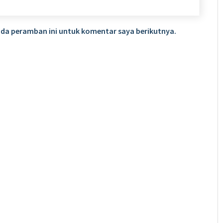
ada peramban ini untuk komentar saya berikutnya.