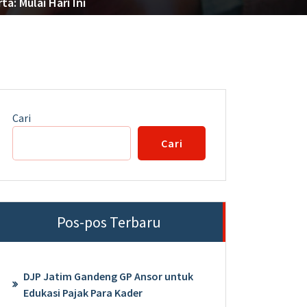
a: Mulai Hari Ini
Cari
Cari
Pos-pos Terbaru
DJP Jatim Gandeng GP Ansor untuk
Edukasi Pajak Para Kader